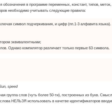
обозначения в программе переменных, констант, типов, меток,
оров необходимо учитывать следующие правила:
включая символ подчеркивания, и цифр (пп.1-3 алфавита языка).
ятором эквивалентными;
олов. Однако компилятор различает только первые 63 символа.
Sun, speed
ая группа слов (чуть более 50-ти), построенных из букв. Смыс
 слова НЕЛЬЗЯ использовать в качетве идентификаторов ввод