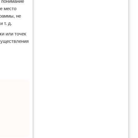
т понимание
е место
граммы, не
 т. д.
ки или точек
существления