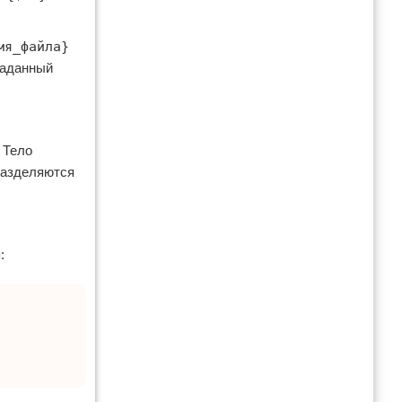
мя_файла}
заданный
 Тело
разделяются
: