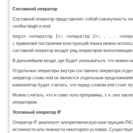
Составной оператор
Составной оператор представляет собой совокупность п
скобки begin и end:
begin <оператор 1>; <оператор 2>; . . . <опе
с правилам! построения конструкций языка можно использ
составной оператор входит ряд операторов выполняющих
В дальнейшем везде, где будет указываться, что можно и
Отдельные операторы внутри составного оператора отделя
оператор слово end не является отдельным предложением,
компилятор будет считать, что перед словом end стоит пу
Можно считать, что и само тело программы, т. к. оно зак
оператором.
Условный оператор IF
Оператор IF реализует алгоритмическую конструкцию РА
истинности или ложности некоторого условия. Существует