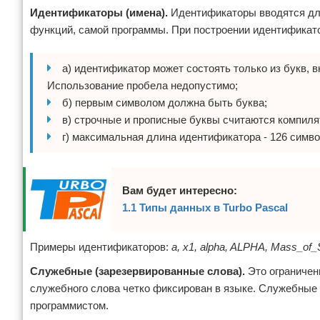
Идентификаторы (имена).
Идентификаторы вводятся для 
функций, самой программы. При построении идентификат
а) идентификатор может состоять только из букв, 
Использование пробела недопустимо;
б) первым символом должна быть буква;
в) строчные и прописные буквы считаются компил
г) максимальная длина идентификатора - 126 симв
Вам будет интересно:
1.1 Типы данных в Turbo Pascal
Примеры идентификаторов:
a, x1, alpha, ALPHA, Mass_of_
Служебные (зарезервированные слова).
Это ограниченн
служебного слова четко фиксирован в языке. Служебные
программистом.