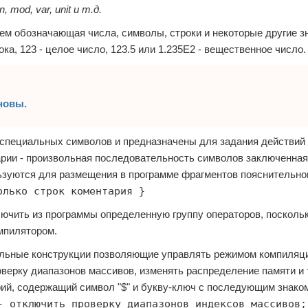
 in, mod, var, unit и т.д.
ем обозначающая числа, символы, строки и некоторые другие з
рока, 123 - целое число, 123.5 или 1.235Е2 - вещественное число.
сновы.
 специальных символов и предназначены для задания действий
рии - произвольная последовательность символов заключенная
ользуются для размещения в программе фрагментов пояснительно
олько строк коментария }
ючить из программы определенную группу операторов, поскольк
мпилятором.
льные конструкции позволяющие управлять режимом компиляци
верку диапазонов массивов, изменять распределение памяти и 
ий, содержащий символ "$" и букву-ключ с последующим знаком
- отключить проверку диапазонов индексов массивов;