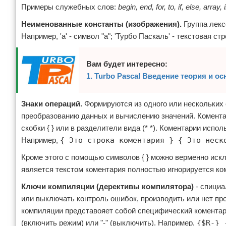
Примеры служебных слов:
begin, end, for, to, if, else, array,
Неименованные константы (изображения).
Группа лекс
Например, 'a' - символ "а"; 'Турбо Паскаль' - текстовая ст
Вам будет интересно:
1. Turbo Pascal Введение теория и о
Знаки операций.
Формируются из одного или нескольких
преобразованию данных и вычислению значений. Комента
скобки { } или в разделители вида (* *). Коментарии исп
Например,
{ Это строка коментария } { Это неск
Кроме этого с помощью символов { } можно верменно искл
является текстом коментария полностью игнорируется ко
Ключи компиляции (дерективы компилятора)
- спициа
или выключать контроль ошибок, производить или нет про
компиляции представояет собой специфический коментар
(включить режим) или "-" (выключить). Например,
{$R-} 