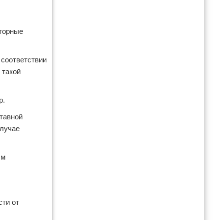
аторные
 соответствии
 такой
р.
ставной
случае
ым
сти от