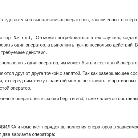
оследовательно выполняемых операторов, заключенных в опер
ратор N> end;
Он может потребоваться в тех случаях, когда в
овать один оператор, а выполнить нужно несколько действий. В
 требуемые действия.
спользовать один оператор, им может быть и составной операто
ются друг от друга точкой с запятой. Так как завершающее со
 то перед ним точку с запятой можно не ставить, в противном 
стой оператор.
лючено в операторные скобки begin и end, тоже является составн
ЗВИЛКА и изменяет порядок выполнения операторов в зависимо
 два варианта оператора: