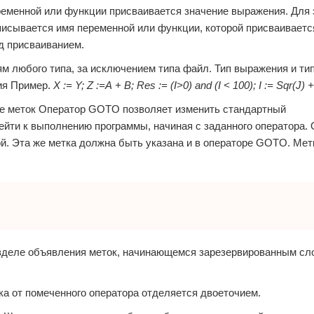
еменной или функции присваивается значение выражения. Для 
аписывается имя переменной или функции, которой присваиваетс
д присваиванием.
 любого типа, за исключением типа файл. Тип выражения и ти
ия Пример.
X := Y; Z :=А + В; Res := (I>0) and (I < 100); I := Sqr(J) + 
 меток Оператор GOTO позволяет изменить стандартный
йти к выполнению программы, начиная с заданного оператора. 
й. Эта же метка должна быть указана и в операторе GOTO. Мет
деле объявления меток, начинающемся зарезервированным слов
ка от помеченного оператора отделяется двоеточием.