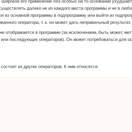
 Широкое его применение без особых на то оснований ухудшае
уществлять далеко не из каждого места программы и не в любо
ти из основной программы в подпрограмму или выйти из подпро
нного оператора, т. к. он может дать неправильный результат, и
 не отображается в программе (за исключением, быть может, мет
 или последующих операторов). Он может потребоваться для о
остоят из других операторов. К ним относятся: