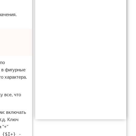
начения.
 по
 в фигурные
го характера.
у все, что
и: включать
т.д. Ключ
 "+"
 {$I+} -