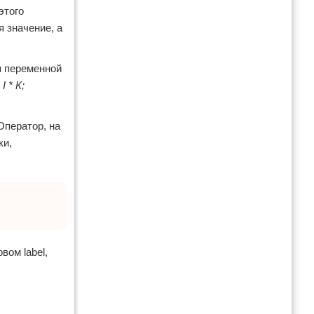
этого
я значение, а
п переменной
I * К;
Оператор, на
ки,
ом label,