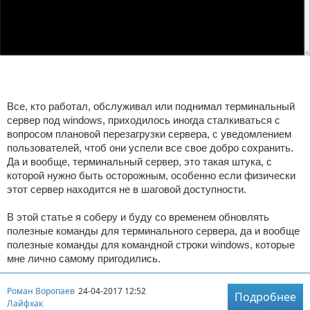
Отказ от ответственности
VolkMaster Project
Информационная безопасность
Разное про автомобили
Обзоры моих покупок с Aliexpress
ПО для разработчиков
API MODX REVO
Новости VR66.RU
Интересные товары с Aliexpress
Новости VolkMaster Project
Лайфхак
XPDO MODX REVO
Екатеринбург
Разное про Aliexpress
Хостинг VolkMaster Project
Собственные разработки для MODX REVO
Все, кто работал, обслуживал или поднимал терминальный
Юридическое право
Регистрация доменов от VolkMaster Project
Готовые решения для MODX
сервер под windows, приходилось иногда сталкиваться с
вопросом плановой перезагрузки сервера, с уведомлением
Развлечения
Разное про VolkMaster Project
пользователей, чтоб они успели все свое добро сохранить.
Да и вообще, терминальный сервер, это такая штука, с
Покупки за рубежом
которой нужно быть осторожным, особенно если физически
этот сервер находится не в шаговой доступности.
Покупки
В этой статье я соберу и буду со временем обновлять
полезные команды для терминального сервера, да и вообще
Дача
полезные команды для командной строки windows, которые
мне лично самому пригодились.
Роман Воропаев
24-04-2017 12:52
Подробнее
Лайфхак