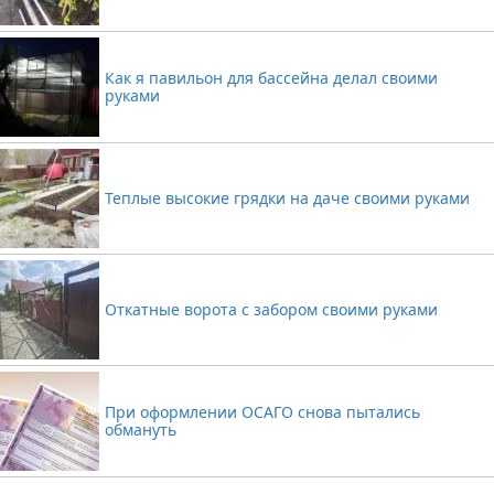
Новости VR66.RU
Интересные товары с Aliexpress
Новости VolkMaster Project
Лайфхак
XPDO MODX REVO
Екатеринбург
Разное про Aliexpress
Хостинг VolkMaster Project
Собственные разработки для MODX REVO
Юридическое право
Регистрация доменов от VolkMaster Project
Готовые решения для MODX
Развлечения
Разное про VolkMaster Project
Как я павильон для бассейна делал своими
руками
Покупки за рубежом
Покупки
Дача
Теплые высокие грядки на даче своими руками
Откатные ворота с забором своими руками
При оформлении ОСАГО снова пытались
обмануть