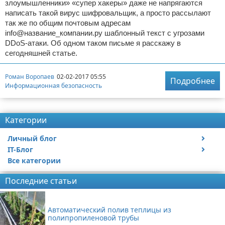
злоумышленники» «супер хакеры» даже не напрягаются
написать такой вирус шифровальщик, а просто рассылают
так же по общим почтовым адресам
info@название_компании.ру шаблонный текст с угрозами
DDoS-атаки. Об одном таком письме я расскажу в
сегодняшней статье.
Роман Воропаев
02-02-2017 05:55
Подробнее
Информационная безопасность
Категории
Личный блог
IT-Блог
Путешествия и отдых
Все категории
Автомобили
Сайтостроение
Музыка
Программное обеспечение
Диагностика автомобилей
Веб-программирование
Последние статьи
Кино
Оборудование
Тюнинг и стайлинг автомобилей
Веб-дизайн и верстка
Пользовательское ПО
Личное мнение
MODX REVO
Страхование автомобилей
SEO оптимизация и продвижение
Серверное ПО
Компьютерная техника
Aliexpress
Программирование
Ремонт автомобилей
Разное про сайты
Игровое ПО
Видеонаблюдение
Компоненты для MODX REVO
Автоматический полив теплицы из
VolkMaster Project
Информационная безопасность
Разное про автомобили
Обзоры моих покупок с Aliexpress
ПО для разработчиков
API MODX REVO
полипропиленовой трубы