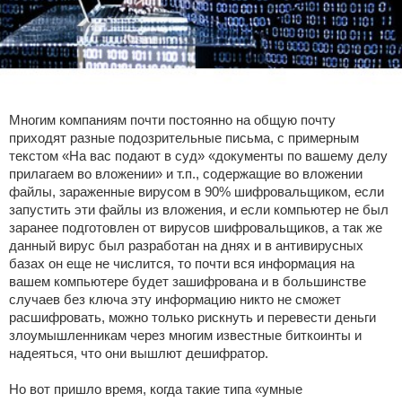
Отказ от ответственности
VolkMaster Project
Информационная безопасность
Разное про автомобили
Обзоры моих покупок с Aliexpress
ПО для разработчиков
API MODX REVO
Новости VR66.RU
Интересные товары с Aliexpress
Новости VolkMaster Project
Лайфхак
XPDO MODX REVO
Екатеринбург
Разное про Aliexpress
Хостинг VolkMaster Project
Собственные разработки для MODX REVO
Многим компаниям почти постоянно на общую почту
приходят разные подозрительные письма, с примерным
Юридическое право
Регистрация доменов от VolkMaster Project
Готовые решения для MODX
текстом «На вас подают в суд» «документы по вашему делу
прилагаем во вложении» и т.п., содержащие во вложении
Развлечения
Разное про VolkMaster Project
файлы, зараженные вирусом в 90% шифровальщиком, если
запустить эти файлы из вложения, и если компьютер не был
Покупки за рубежом
заранее подготовлен от вирусов шифровальщиков, а так же
данный вирус был разработан на днях и в антивирусных
базах он еще не числится, то почти вся информация на
Покупки
вашем компьютере будет зашифрована и в большинстве
случаев без ключа эту информацию никто не сможет
Дача
расшифровать, можно только рискнуть и перевести деньги
злоумышленникам через многим известные биткоинты и
надеяться, что они вышлют дешифратор.
Но вот пришло время, когда такие типа «умные