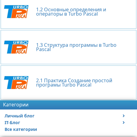
1.2 Основные определения и
операторы в Turbo Pascal
1.3 Структура программы в Turbo
Pascal
2.1 Практика Создание простой
програмы Turbo Pascal
Категории
Личный блог
IT-Блог
Путешествия и отдых
Все категории
Автомобили
Сайтостроение
Музыка
Программное обеспечение
Диагностика автомобилей
Веб-программирование