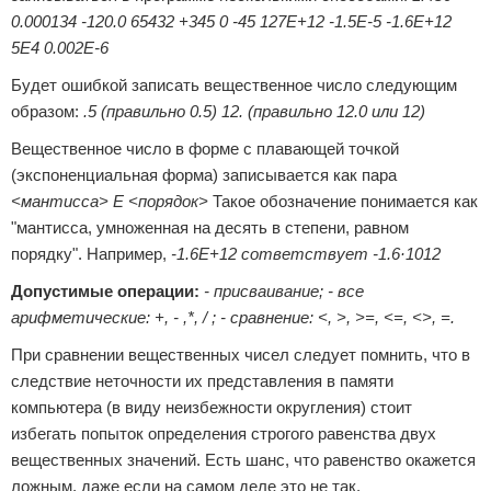
0.000134 -120.0 65432 +345 0 -45 127E+12 -1.5E-5 -1.6E+12
5E4 0.002E-6
Будет ошибкой записать вещественное число следующим
образом:
.5 (правильно 0.5) 12. (правильно 12.0 или 12)
Вещественное число в форме с плавающей точкой
(экспоненциальная форма) записывается как пара
<мантисса> Е <порядок>
Такое обозначение понимается как
"мантисса, умноженная на десять в степени, равном
порядку". Например,
-1.6E+12 сответствует -1.6·1012
Допустимые операции:
- присваивание; - все
арифметические: +, - ,*, / ; - сравнение: <, >, >=, <=, <>, =.
При сравнении вещественных чисел следует помнить, что в
следствие неточности их представления в памяти
компьютера (в виду неизбежности округления) стоит
избегать попыток определения строгого равенства двух
вещественных значений. Есть шанс, что равенство окажется
ложным, даже если на самом деле это не так.