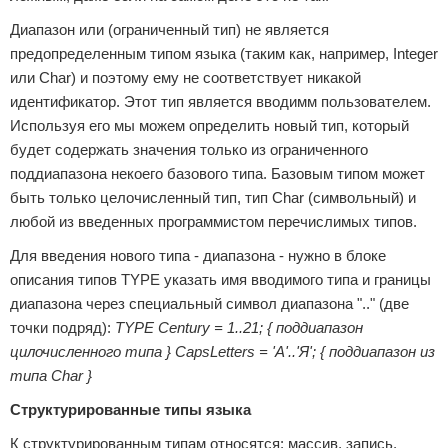
Диапазон или (ограниченный тип) не является
предопределенным типом языка (таким как, например, Integer
или Char) и поэтому ему не соответствует никакой
идентификатор. Этот тип является вводимм пользователем.
Используя его мы можем определить новый тип, который
будет содержать значения только из ограниченного
поддиапазона некоего базового типа. Базовым типом может
быть только целочисленный тип, тип Char (символьный) и
любой из введенных программистом перечислимых типов.
Для введения нового типа - диапазона - нужно в блоке
описания типов TYPE указать имя вводимого типа и границы
диапазона через специальный символ диапазона ".." (две
точки подряд):
TYPE Century = 1..21; { поддиапазон
цилочисленного типа } CapsLetters = 'А'..'Я'; { поддиапазон из
типа Char }
Структурированные типы языка
К структурированным типам относятся: массив, запись,