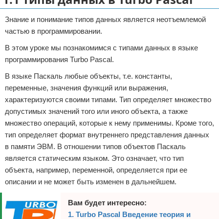
Отказ от ответственности
VolkMaster Project
Информационная безопасность
Разное про автомобили
Обзоры моих покупок с Aliexpress
ПО для разработчиков
API MODX REVO
Знание и понимание типов данных является неотъемлемой
частью в программировании.
Новости VR66.RU
Интересные товары с Aliexpress
Новости VolkMaster Project
Лайфхак
XPDO MODX REVO
В этом уроке мы познакомимся с типами данных в языке
Екатеринбург
Разное про Aliexpress
Хостинг VolkMaster Project
Собственные разработки для MODX REVO
программирования Turbo Pascal.
В языке Паскаль любые объекты, т.е. константы,
Юридическое право
Регистрация доменов от VolkMaster Project
Готовые решения для MODX
переменные, значения функций или выражения,
характеризуются своими типами. Тип определяет множество
Развлечения
Разное про VolkMaster Project
допустимых значений того или иного объекта, а также
Покупки за рубежом
множество операций, которые к нему применимы. Кроме того,
тип определяет формат внутреннего представления данных
Покупки
в памяти ЭВМ. В отношении типов объектов Паскаль
является статическим языком. Это означает, что тип
Дача
объекта, например, переменной, определяется при ее
описании и не может быть изменен в дальнейшем.
Вам будет интересно:
1. Turbo Pascal Введение теория и