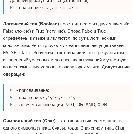
делении [/] результат вещественный!);
- сравнение <, >, >=, <=, <>, =.
Логический тип (Boolean)
- состоит всего из двух значений:
False (ложно) и True (истинно). Слова False и True
определены в языке и являются, по сути, логическими
константами. Регистр букв в их написании несущественен:
FALSE = false. Значения этого типа являются результатом
вычислений условных и логических выражений и участвуют
во всевозможных условных операторах языка.
Допустимые
операции:
- присваивание;
- сравнение: <, >, >=, <=, <>, =;
- логические операции: NOT, OR, AND, XOR
Символьный тип (Char)
- это тип данных, состоящих из
одного символа (знака, буквы, кода). Значением типа Char