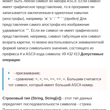
может быть любой символ из набора ASCII. Если символ
имеет графическое представление, то в программе он
записывается заключенным в одиночные кавычки
(апострофы), например:
'ж' 's' '.' '*' ' '-(пробел)
Для
представления самого апострофа его изображение
удваивается: ''''. Если же символ не имеет графического
представления, например, символ табуляции или символ
возрата каретки, то можно воспользоваться эквивалентной
формой записи символьного значения, состоящего из
префикса # и ASCII-кода символа:
#9 #32 #13
Допустимые
операции:
- присваивание;
- сравнение: <, >, >=, <=, <>, =. Большим считается
тот символ, который имеет больший ASCII-номер.
Строковый тип (String, String[n])
- этот тип данных
определяет последовательности символов - строки.
Параметр n определяет максимальное количество символов