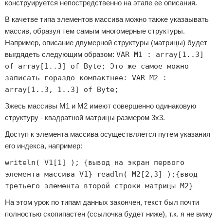
конструируется непостредственно на этапе ее описания.
В качетве типа элементов массива можно также указаывать
массив, образуя тем самым многомерные структуры.
Например, описание двумерной структуры (матрицы) будет
выгдядеть следующим образом:
VAR M1 : array[1..3]
of array[1..3] of Byte; Это же самое можно
записать гораздо компактнее: VAR M2 :
array[1..3, 1..3] of Byte;
Зжесь массивы M1 и M2 имеют совершенно одинаковую
структуру - квадратной матрицы размером 3x3.
Доступ к элемента массива осуществляется путем указания
его индекса, например:
writeln( V1[1] ); {вывод на экран первого
элемента массива V1} readln( M2[2,3] );{ввод
третьего элемента второй строки матрицы М2}
На этом урок по типам данных закончен, текст был почти
полностью скопипастен (ссылочка будет ниже), т.к. я не вижу