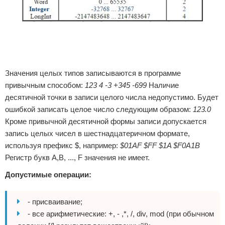
Значения целых типов записываются в программе
привычным способом:
123 4 -3 +345 -699
Наличие
десятичной точки в записи целого числа недопустимо. Будет
ошибкой записать целое число следующим образом:
123.0
Кроме привычной десятичной формы записи допускается
запись целых чисел в шестнадцатеричном формате,
используя префикс $, например:
$01AF $FF $1A $F0A1B
Регистр букв A,B, ..., F значения не имеет.
Допустимые операции:
- присваивание;
- все арифметические: +, - ,*, /, div, mod (при обычном