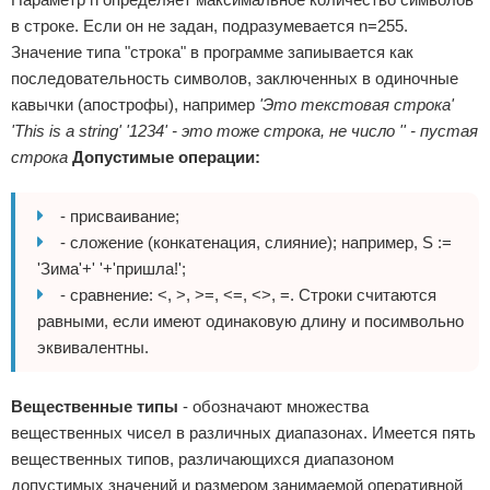
в строке. Если он не задан, подразумевается n=255.
Значение типа "строка" в программе запиывается как
последовательность символов, заключенных в одиночные
кавычки (апострофы), например
'Это текстовая строка'
'This is a string' '1234' - это тоже строка, не число '' - пустая
строка
Допустимые операции:
- присваивание;
- сложение (конкатенация, слияние); например, S :=
'Зима'+' '+'пришла!';
- сравнение: <, >, >=, <=, <>, =. Строки считаются
равными, если имеют одинаковую длину и посимвольно
эквивалентны.
Вещественные типы
- обозначают множества
вещественных чисел в различных диапазонах. Имеется пять
вещественных типов, различающихся диапазоном
допустимых значений и размером занимаемой оперативной