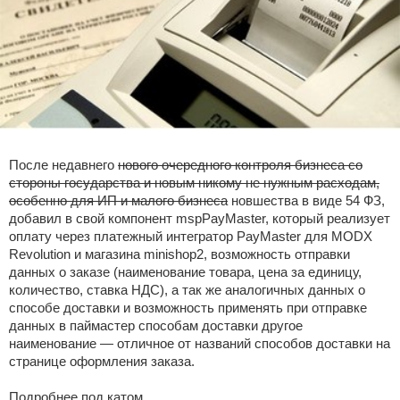
Отказ от ответственности
VolkMaster Project
Информационная безопасность
Разное про автомобили
Обзоры моих покупок с Aliexpress
ПО для разработчиков
API MODX REVO
Новости VR66.RU
Интересные товары с Aliexpress
Новости VolkMaster Project
Лайфхак
XPDO MODX REVO
Екатеринбург
Разное про Aliexpress
Хостинг VolkMaster Project
Собственные разработки для MODX REVO
Юридическое право
Регистрация доменов от VolkMaster Project
Готовые решения для MODX
После недавнего
нового очередного контроля бизнеса со
стороны государства и новым никому не нужным расходам,
Развлечения
Разное про VolkMaster Project
особенно для ИП и малого бизнеса
новшества в виде 54 ФЗ,
добавил в свой компонент mspPayMaster, который реализует
Покупки за рубежом
оплату через платежный интегратор PayMaster для MODX
Revolution и магазина minishop2, возможность отправки
Покупки
данных о заказе (наименование товара, цена за единицу,
количество, ставка НДС), а так же аналогичных данных о
Дача
способе доставки и возможность применять при отправке
данных в паймастер способам доставки другое
наименование — отличное от названий способов доставки на
странице оформления заказа.
Подробнее под катом.