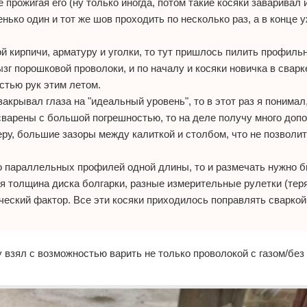
прожигая его (ну только иногда, потом такие косяки заваривал 
нько один и тот же шов проходить по несколько раз, а в конце 
ой кирпичи, арматуру и уголки, то тут пришлось пилить профил
зг порошковой проволоки, и по началу и косяки новичка в сварк
стью рук этим летом.
акрывал глаза на "идеальный уровень", то в этот раз я понимал
 сварены с большой погрешностью, то на деле получу много до
ру, большие зазоры между калиткой и столбом, что не позволит
ного параллельных профилей одной длины, то и размечать нужно 
я толщина диска болгарки, разные измерительные рулетки (тер
еческий фактор. Все эти косяки приходилось поправлять сваркой
взял с возможностью варить не только проволокой с газом/без г