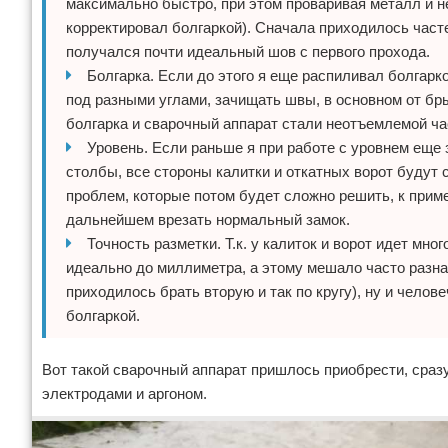
максимально быстро, при этом проваривая металл и не 
корректировал болгаркой). Сначала приходилось часте
получался почти идеальный шов с первого прохода.
Болгарка. Если до этого я еще распиливал болгарк
под разными углами, зачищать швы, в основном от бры
болгарка и сварочный аппарат стали неотъемлемой ча
Уровень. Если раньше я при работе с уровнем еще з
столбы, все стороны калитки и откатных ворот будут
проблем, которые потом будет сложно решить, к приме
дальнейшем врезать нормальный замок.
Точность разметки. Т.к. у калиток и ворот идет м
идеально до миллиметра, а этому мешало часто разна
приходилось брать вторую и так по кругу), ну и челов
болгаркой.
Вот такой сварочный аппарат пришлось приобрести, сразу 
электродами и аргоном.