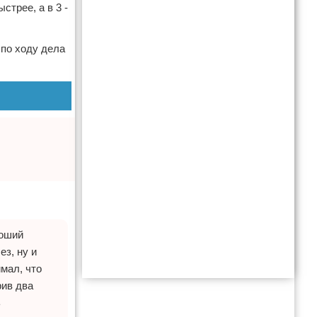
стрее, а в 3 -
 по ходу дела
роший
ез, ну и
имал, что
рив два
ь