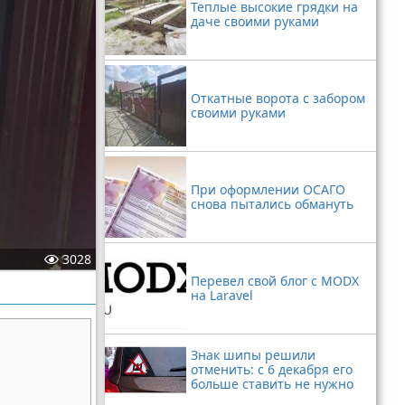
Теплые высокие грядки на
даче своими руками
Откатные ворота с забором
своими руками
При оформлении ОСАГО
снова пытались обмануть
3028
Перевел свой блог с MODX
на Laravel
Знак шипы решили
отменить: с 6 декабря его
больше ставить не нужно