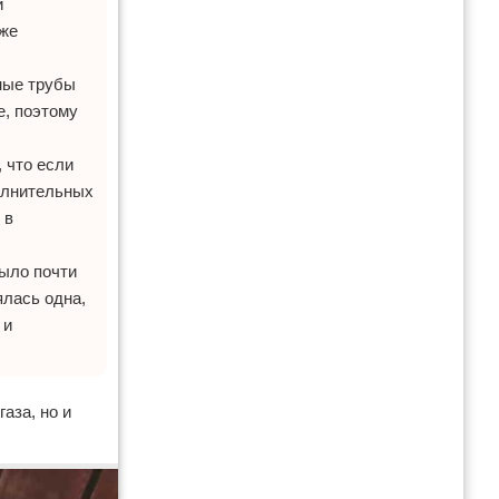
и
уже
ьные трубы
е, поэтому
, что если
полнительных
 в
было почти
ялась одна,
 и
аза, но и