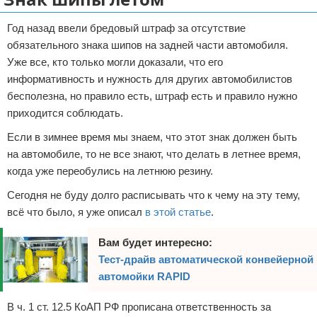
Отказ от ответственности
VolkMaster Project
Информационная безопасность
Разное про автомобили
Обзоры моих покупок с Aliexpress
ПО для разработчиков
API MODX REVO
Год назад ввели бредовый штраф за отсутствие
обязательного знака шипов на задней части автомобиля.
Новости VR66.RU
Интересные товары с Aliexpress
Новости VolkMaster Project
Лайфхак
XPDO MODX REVO
Уже все, кто только могли доказали, что его
информативность и нужность для других автомобилистов
Екатеринбург
Разное про Aliexpress
Хостинг VolkMaster Project
Собственные разработки для MODX REVO
бесполезна, но правило есть, штраф есть и правило нужно
приходится соблюдать.
Юридическое право
Регистрация доменов от VolkMaster Project
Готовые решения для MODX
Если в зимнее время мы знаем, что этот знак должен быть
Развлечения
Разное про VolkMaster Project
на автомобиле, то не все знают, что делать в летнее время,
когда уже переобулись на летнюю резину.
Покупки за рубежом
Сегодня не буду долго расписывать что к чему на эту тему,
Покупки
всё что было, я уже описал
в этой статье
.
Дача
Вам будет интересно:
Тест-драйв автоматической конвейерной
автомойки RAPID
В ч. 1 ст. 12.5 КоАП РФ прописана ответственность за