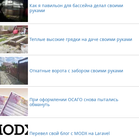
Развлечения
Разное про VolkMaster Project
Как я павильон для бассейна делал своими
руками
Покупки за рубежом
Покупки
Дача
Теплые высокие грядки на даче своими руками
Откатные ворота с забором своими руками
При оформлении ОСАГО снова пытались
обмануть
Перевел свой блог с MODX на Laravel